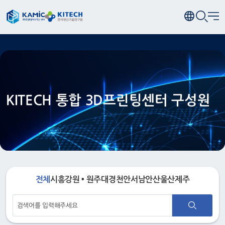
KITECH 통합 3D프린팅센터 구성원
전체
시흥
강원 • 원주
대경
천안
서남
안산
울산
제주