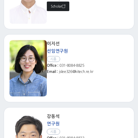
Scholar
이지선
선임연구원
시흥
Office :
031-8084-8825
Email :
jslee326@kitech.re.kr
강동석
연구원
시흥