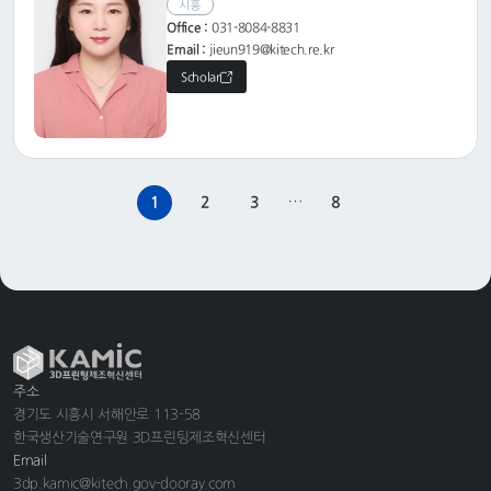
시흥
Office :
031-8084-8831
Email :
jieun919@kitech.re.kr
Scholar
…
1
2
3
8
주소
경기도 시흥시 서해안로 113-58
한국생산기술연구원 3D프린팅제조혁신센터
Email
3dp.kamic@kitech.gov-dooray.com