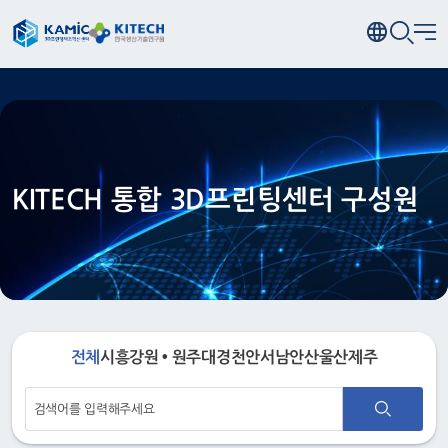
KITECH 통합 3D프린팅센터 구성원
전체
시흥
강원 • 원주
대경
천안
서남
안산
울산
제주