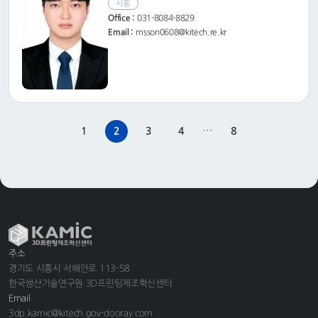
시흥
Office :
031-8084-8829
Email :
msson0608@kitech.re.kr
…
1
2
3
4
8
주소
경기도 시흥시 서해안로 113-58
한국생산기술연구원 3D프린팅제조혁신센터
Email
3dp.kamic@kitech.gov-dooray.com