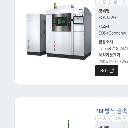
시흥
금속
장비명
EOS M290
제조사
EOS (Germany)
활용소재
Inconel 718, Al2
제작가능크기
250 x 250 x 32
i-tube
PBF방식 금속
시흥
금속
장비명