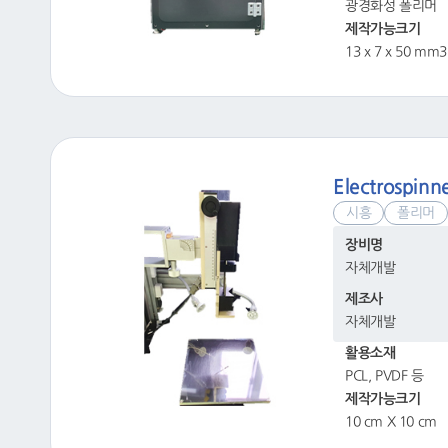
광경화성 폴리머
제작가능크기
13 x 7 x 50 mm3
Electrospinn
시흥
폴리머
장비명
자체개발
제조사
자체개발
활용소재
PCL, PVDF 등
제작가능크기
10 cm X 10 cm