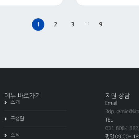
…
1
2
3
9
메뉴 바로가기
지원 상담
소개
Email
3dp.kamic@kit
구성원
TEL
031-8084-882
소식
평일 09:00~ 18