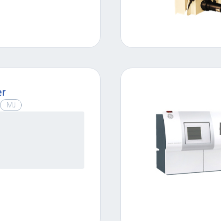
er
MJ