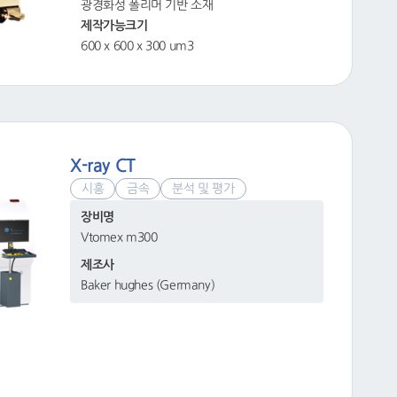
광경화성 폴리머 기반 소재
제작가능크기
600 x 600 x 300 um3
X-ray CT
시흥
금속
분석 및 평가
장비명
Vtomex m300
제조사
Baker hughes (Germany)