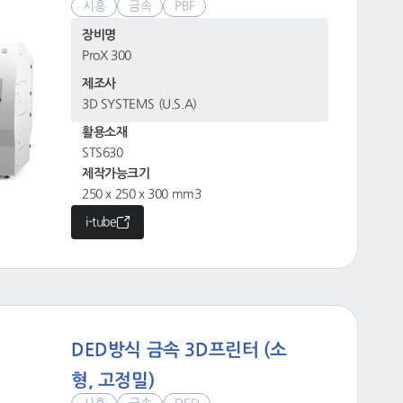
시흥
금속
PBF
장비명
ProX 300
제조사
3D SYSTEMS (U.S.A)
활용소재
STS630
제작가능크기
250 x 250 x 300 mm3
i-tube
DED방식 금속 3D프린터 (소
형, 고정밀)