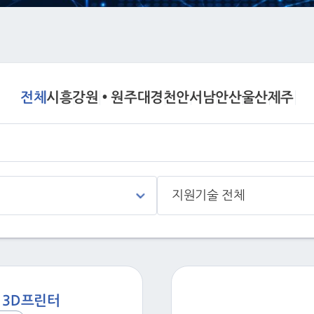
전체
시흥
강원 • 원주
대경
천안
서남
안산
울산
제주
지원기술 전체
 3D프린터