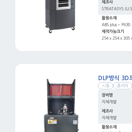
제조사
STRATASYS (U.S
활용소재
ABS plus – P430
제작가능크기
254 x 254 x 30
DLP방식 3
시흥
폴리머
장비명
자체개발
제조사
자체개발
활용소재