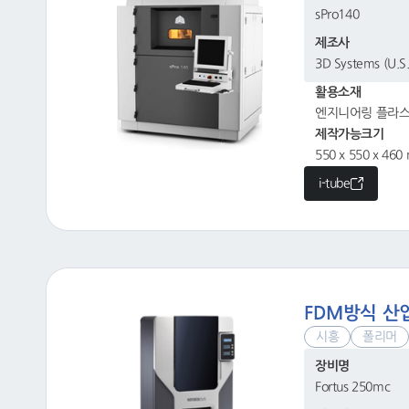
sPro140
제조사
3D Systems (U.S
활용소재
엔지니어링 플라스틱
제작가능크기
550 x 550 x 46
i-tube
FDM방식 산
시흥
폴리머
장비명
Fortus 250mc