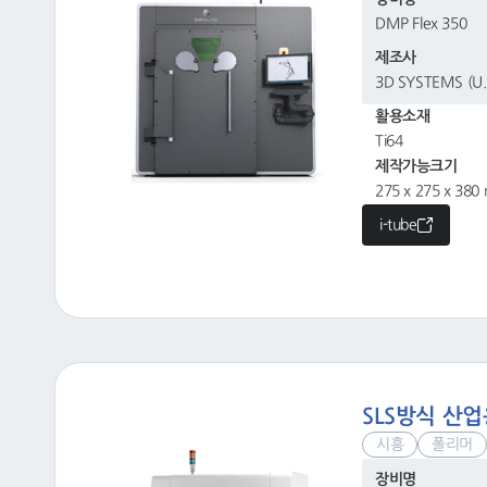
DMP Flex 350
제조사
3D SYSTEMS (U.
활용소재
Ti64
제작가능크기
275 x 275 x 38
i-tube
SLS방식 산
시흥
폴리머
장비명