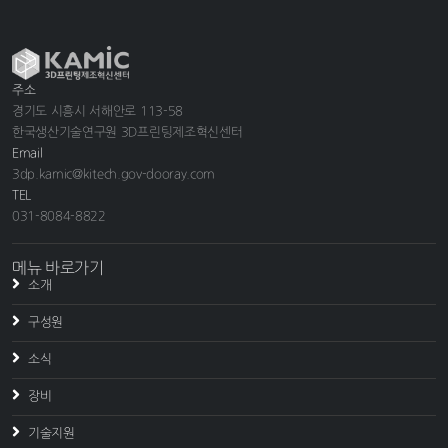
주소
경기도 시흥시 서해안로 113-58
한국생산기술연구원 3D프린팅제조혁신센터
Email
3dp.kamic@kitech.gov-dooray.com
TEL
031-8084-8822
메뉴 바로가기
소개
구성원
소식
장비
기술지원