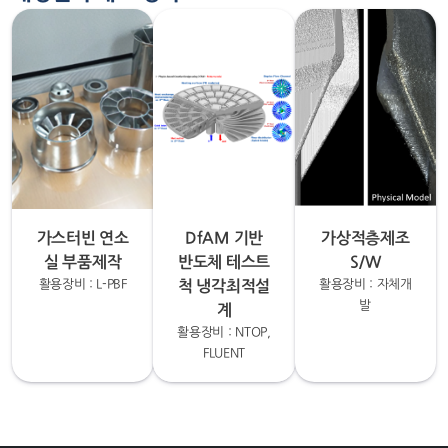
가스터빈 연소
DfAM 기반
가상적층제조
실 부품제작
반도체 테스트
S/W
활용장비 : L-PBF
척 냉각최적설
활용장비 : 자체개
발
계
활용장비 : NTOP,
FLUENT