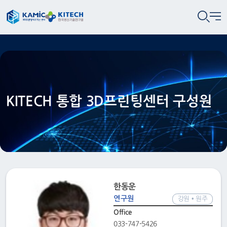
KITECH 통합 3D프린팅센터 구성원
한동운
연구원
강원 • 원주
Office
033-747-5426