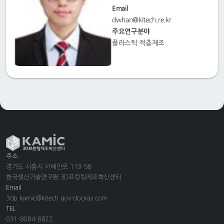
Email
dwhan@kitech.re.kr
주요연구분야
플라스틱 적층제조
주소
경기도 시흥시 서해안로 113-58
한국생산기술연구원 3D프린팅제조혁신센터
Email
3dp.kamic@kitech.gov-dooray.com
TEL
031-8084-8822