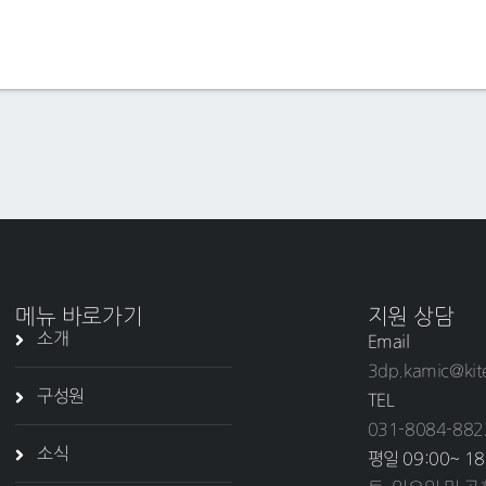
메뉴 바로가기
지원 상담
소개
Email
3dp.kamic@kit
구성원
TEL
031-8084-882
소식
평일 09:00~ 18