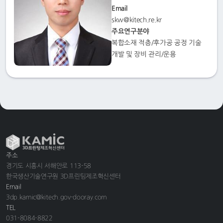
Email
skw@kitech.re.kr
주요연구분야
복합소재 적층/후가공 공정 기술
개발 및 장비 관리/운용
주소
경기도 시흥시 서해안로 113-58
한국생산기술연구원 3D프린팅제조혁신센터
Email
3dp.kamic@kitech.gov-dooray.com
TEL
031-8084-8822