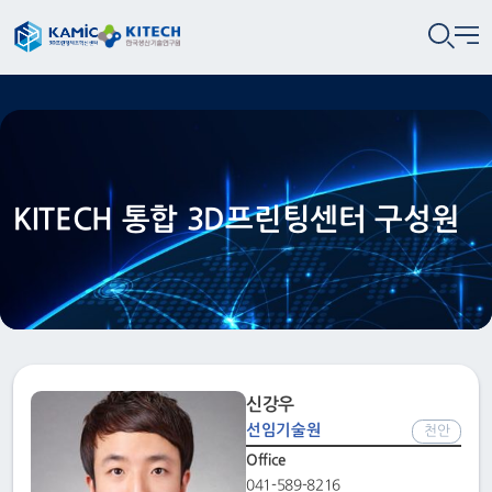
KITECH 통합 3D프린팅센터 구성원
신강우
선임기술원
천안
Office
041-589-8216