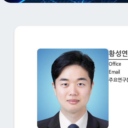
황성연
Office
Email
주요연구