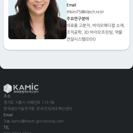
Email
thkim75@kitech.re.kr
주요연구분야
의료용 고분자, 바이오메디컬 소재,
조직공학, 3D 바이오프린팅, 약물
전달시스템(DDS)
주소
경기도 시흥시 서해안로 113-58
한국생산기술연구원 3D프린팅제조혁신센터
Email
3dp.kamic@kitech.gov-dooray.com
TEL