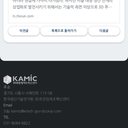
아니라 현실에 가까이 다가왔다. 하지만 이를 대량 생산 단계의
상업화로 발전시키기 위해서는 기술적 측면 이상으로 3D 푸드
프린팅만이 할 수 있는 매력적인 ‘상품’이 필요하다는 점이 제시
it.chosun.com
됐다.13일 서울 강남구 한국과학기술
이전글
목록으로 돌아가기
다음글
주소
경기도 시흥시 서해안로 113-58
한국생산기술연구원 3D프린팅제조혁신센터
Email
3dp.kamic@kitech.gov-dooray.com
TEL
031-8084-8822