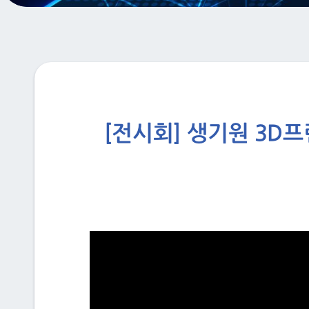
[전시회] 생기원 3D프