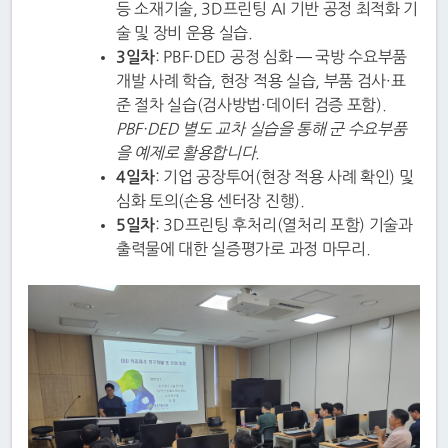
등 소재기술, 3D프린팅 AI 기반 공정 최적화 기
술 및 장비 운용 실습.
3일차
: PBF·DED 공정 심화 — 국방 수요부품
개발 사례 학습, 현장 적용 실습, 부품 검사·표
준 절차 실습(검사방법·데이터 검증 포함).
PBF·DED 별도 교차 실습을 통해 군 수요부품
을 예제로 활용합니다.
4일차
: 기업 공장투어(현장 적용 사례 확인) 및
심화 토의(손용 센터장 진행).
5일차
: 3D프린팅 후처리(열처리 포함) 기술과
출력물에 대한 실증평가로 과정 마무리.