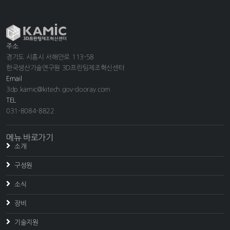
주소
경기도 시흥시 서해안로 113-58
한국생산기술연구원 3D프린팅제조혁신센터
Email
3dp.kamic@kitech.gov-dooray.com
TEL
031-8084-8822
메뉴 바로가기
소개
구성원
소식
장비
기술지원