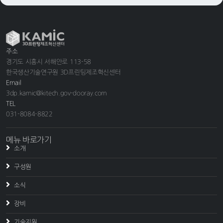
주소
경기도 시흥시 서해안로 113-58
한국생산기술연구원 3D프린팅제조혁신센터
Email
3dp.kamic@kitech.gov-dooray.com
TEL
031-8084-8822
메뉴 바로가기
소개
구성원
소식
장비
기술지원