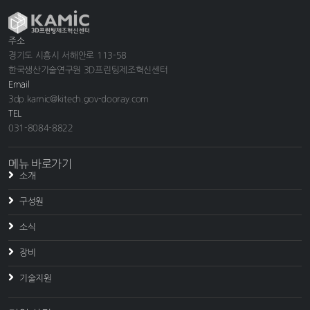
주소
경기도 시흥시 서해안로 113-58
한국생산기술연구원 3D프린팅제조혁신센터
Email
3dp.kamic@kitech.gov-dooray.com
TEL
031-8084-8822
메뉴 바로가기
소개
구성원
소식
장비
기술지원