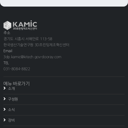
주소
경기도 시흥시 서해안로 113-58
한국생산기술연구원 3D프린팅제조혁신센터
Email
3dp.kamic@kitech.gov-dooray.com
TEL
031-8084-8822
메뉴 바로가기
소개
구성원
소식
장비