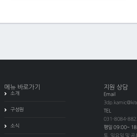
메뉴 바로가기
지원 상담
소개
Email
3dp.kamic@kit
구성원
TEL
031-8084-882
소식
평일 09:00~ 18
토, 일요일 및 