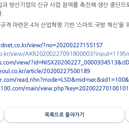
업과 방산기업의 신규 사업 참여를 촉진해 생산 중단으
.
규격 마련은 4차 산업혁명 기반 ‘스마트 국방 혁신’을 
zdnet.co.kr/view/?no=20200227155157
co.kr/view/AKR20200227091800003?input=1195
is.com/view/?id=NISX20200227_0000934513&c
oul.co.kr/article/20200227500189
ver.com/read.nhn?mode=LSD&mid=sec&sid1=100
a100.com/main/view.php?key=20200227010010
목록으로 돌아가기