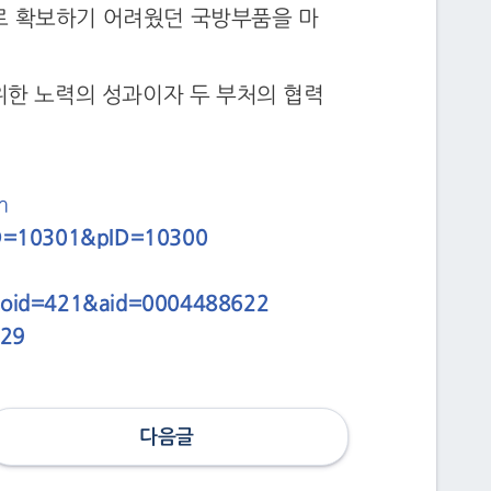
로 확보하기 어려웠던 국방부품을 마
위한 노력의 성과이자 두 부처의 협력
m
ID=10301&pID=10300
&oid=421&aid=0004488622
129
다음글