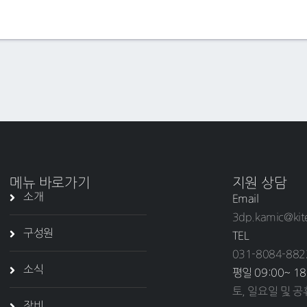
메뉴 바로가기
지원 상담
소개
Email
3dp.kamic@kit
구성원
TEL
031-8084-882
소식
평일 09:00~ 18
토, 일요일 및 
장비