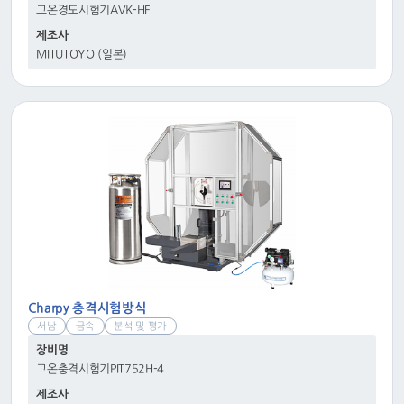
고온경도시험기AVK-HF
제조사
MITUTOYO (일본)
Charpy 충격시험방식
서남
금속
분석 및 평가
장비명
고온충격시험기PIT752H-4
제조사