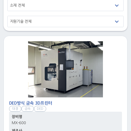
소재 전체
지원기술 전체
DED방식 금속 3D프린터
대경
금속
DED
장비명
MX-600
제조사