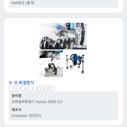
WANCE (중국)
X- 선 회절방식
서남
금속
분석 및 평가
장비명
잔류응력측정기 Xstress 3000 G3
제조사
Stresstech (핀란드)