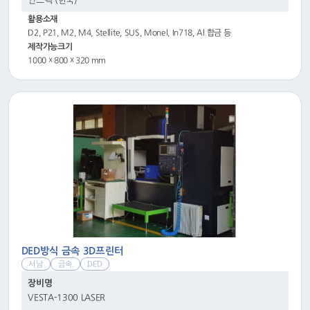
인스텍 (한국)
활용소재
D2, P21, M2, M4, Stellite, SUS, Monel, In718, Al 합금 등
제작가능크기
1000 ☓ 800 ☓ 320 mm
DED방식 금속 3D프린터
서남
금속
DED
장비명
VESTA-1300 LASER