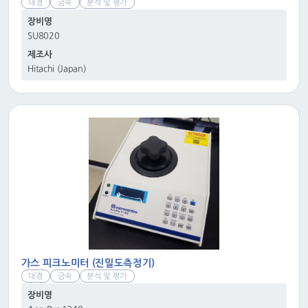
대경
금속
분석 및 평가
장비명
SU8020
제조사
Hitachi (Japan)
가스 피크노미터 (진밀도측정기)
대경
금속
분석 및 평가
장비명