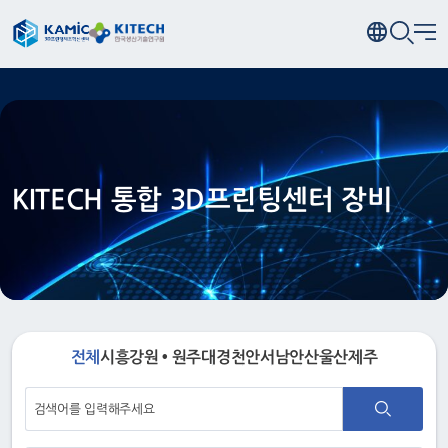
KITECH 통합 3D프린팅센터 장비
전체
시흥
강원 • 원주
대경
천안
서남
안산
울산
제주