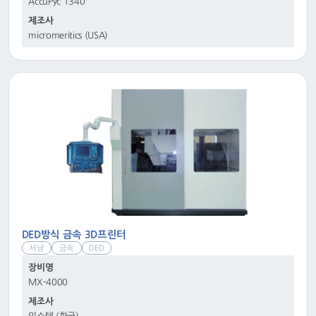
AccuPyc 1340
제조사
micromeritics (USA)
DED방식 금속 3D프린터
서남
금속
DED
장비명
MX-4000
제조사