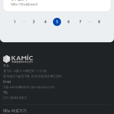
100 x 170 x 60 mm3
…
…
1
3
4
5
6
7
9
주소
경기도 시흥시 서해안로 113-58
한국생산기술연구원 3D프린팅제조혁신센터
Email
3dp.kamic@kitech.gov-dooray.com
TEL
031-8084-8822
메뉴 바로가기