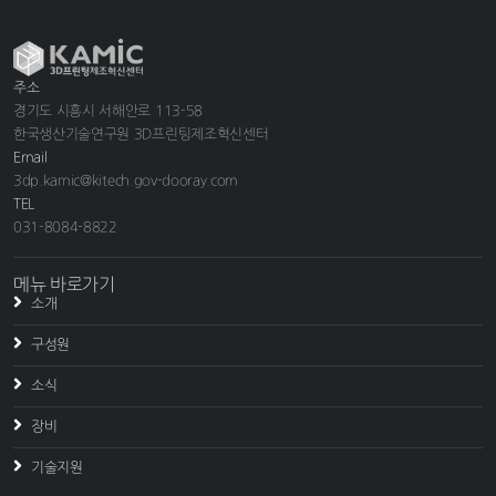
주소
경기도 시흥시 서해안로 113-58
한국생산기술연구원 3D프린팅제조혁신센터
Email
3dp.kamic@kitech.gov-dooray.com
TEL
031-8084-8822
메뉴 바로가기
소개
구성원
소식
장비
기술지원