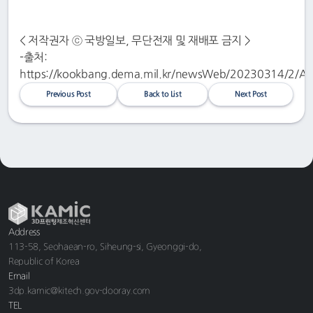
< 저작권자 ⓒ 국방일보, 무단전재 및 재배포 금지 >
-출처:
https://kookbang.dema.mil.kr/newsWeb/20230314/2/
Previous Post
Back to List
Next Post
Address
113-58, Seohaean-ro, Siheung-si, Gyeonggi-do,
Republic of Korea
Email
3dp.kamic@kitech.gov-dooray.com
TEL