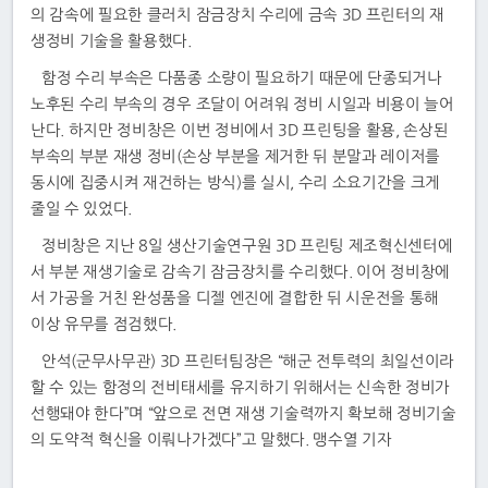
의 감속에 필요한 클러치 잠금장치 수리에 금속 3D 프린터의 재
생정비 기술을 활용했다.
함정 수리 부속은 다품종 소량이 필요하기 때문에 단종되거나
노후된 수리 부속의 경우 조달이 어려워 정비 시일과 비용이 늘어
난다. 하지만 정비창은 이번 정비에서 3D 프린팅을 활용, 손상된
부속의 부분 재생 정비(손상 부분을 제거한 뒤 분말과 레이저를
동시에 집중시켜 재건하는 방식)를 실시, 수리 소요기간을 크게
줄일 수 있었다.
정비창은 지난 8일 생산기술연구원 3D 프린팅 제조혁신센터에
서 부분 재생기술로 감속기 잠금장치를 수리했다. 이어 정비창에
서 가공을 거친 완성품을 디젤 엔진에 결합한 뒤 시운전을 통해
이상 유무를 점검했다.
안석(군무사무관) 3D 프린터팀장은 “해군 전투력의 최일선이라
할 수 있는 함정의 전비태세를 유지하기 위해서는 신속한 정비가
선행돼야 한다”며 “앞으로 전면 재생 기술력까지 확보해 정비기술
의 도약적 혁신을 이뤄나가겠다”고 말했다. 맹수열 기자