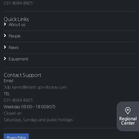
031-8084-8825
Quick Links
About us
People
News
Equipment
Contact Support
Email
3dp.kamic@kitech.gov-dooray.com
TEL
031-8084-8825
Weekday 09:00~ 18:00(KST)
Closed on
Regional
Saturdays, Sundays and public holidays
Center
Privacy Policy